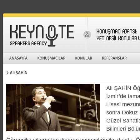
Ali ŞAHİN Öğ
İzmir’de tama
Lisesi mezun
sonra Dokuz E
Güzel Sanatla
Bilimleri Bölü
Öğrencilik yıllarından itibaren yayıncılığa ilgi duydu.