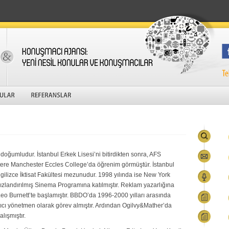
doğumludur. İstanbul Erkek Lisesi’ni bitirdikten sonra, AFS
ltere Manchester Eccles College’da öğrenim görmüştür. İstanbul
ngilizce İktisat Fakültesi mezunudur. 1998 yılında ise New York
ızlandırılmış Sinema Programına katılmıştır. Reklam yazarlığına
Leo Burnett’te başlamıştır. BBDO’da 1996-2000 yılları arasında
tıcı yönetmen olarak görev almıştır. Ardından Ogilvy&Mather’da
lışmıştır.