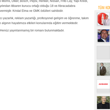
p Morris, Ülker, Bosch, Pepsi, Henkel, Nissan, Frito Lay, Yapı Kredi,
 yılından itibaren kurucu ortağı olduğu 18 ve Abracadabra
ermiştir. Kristal Elma ve GMK ödülleri sahibidir.
ıcı yazarlık, reklam yazarlığı, profesyonel gelişim ve öğrenme, takım
 algının hayatımıza etkileri konularında eğitim vermektedir.
. Henüz yayınlanmamış bir romanı bulunmaktadır.