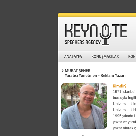
1971 İstanbul 
bursuyla İngi
Üniversitesi İ
Üniversitesi H
1995 yılında 
yazar ve yara
yazar olarak ça